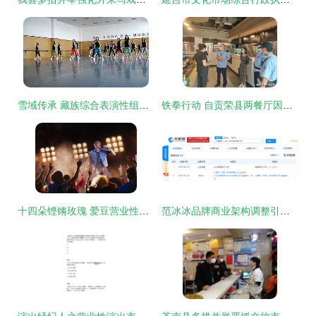
雪域传承 藏族综合表演性组合的商业模式解析
铁拳行动 自贡荣县两餐厅因违规经营冷链食品遭停业整顿，引发营业性演出新规警讯
十四朵铿锵玫瑰 爱豆营业性演出中的女性力量与舞台魅力
范冰冰品牌商业架构调整引关注 控股公司撤出FANBEAUTY股东清单