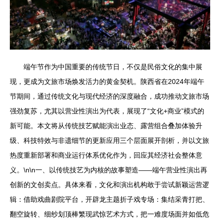
端午节作为中国重要的传统节日，不仅是民俗文化的集中展
现，更成为文旅市场焕发活力的黄金契机。陕西省在2024年端午
节期间，通过传统文化与现代经济的深度融合，成功推动文旅市场
强劲复苏，尤其以营业性演出为代表，展现了“文化+商业”模式的
新可能。本文将从传统技艺赋能演出业态、露营组合叠加体验升
级、科技特效与非遗细节的更新应用三个层面展开剖析，并以文旅
热度重新部署和商业运行体系优化作为，回应其经济社会整体意
义。\n\n一、以传统技艺为内核的故事塑造——端午营业性演出再
创新的文创卖点。具体来看，文化和演出机构敢于尝试新颖运营逻
辑：借助戏曲剧院平台，开辟龙主题折子戏专场：集结采青打把、
翻空旋转、细纱划顶棒繁现武惊艺术方式，把一难度场面并如低危