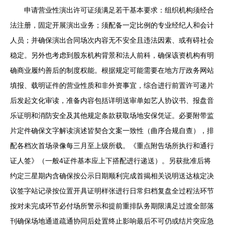
申请营业性演出许可证须满足若干基本要求：组织机构须经合
法注册，固定开展演出业务；须配备一定比例的专业经纪人和会计
人员；并确保演出合同场次内容无不安全且违法因素、或有碍社会
稳定。另外也考虑到股东机构背景和法人前科，确保该资机构有明
确商业履约善后的制度权能。根据规定可能需要在地方厅政务网站
填报、载明证件的营业性质和非外资事宜，综合进行前置许可递片
后发起文化审读，准备内容包括详明送审单如艺人协议书、报盘音
乐证明和消防安全及其他规定条款获取场地安保凭证。必要附带监
片定件确保文字解读演述皆契合文案一致性（曲序合规自查），排
配各档次首场录像每三月至上级所载。《重点附告场所执行和通行
证人签》（一般4证件基本应上下搭配进行递送）。另获批准后将
约定三星期内含确保按公示日期顺利完成首揭相关说明送达核定决
议签字站记录按位置开具证明样张进行日常归档复盘全过程法环节
按对未完成环节必付场所警示和提前重排队务期限满足过渡全部落
刊确保场地通道疏通协同后处置终止影响最后不可仍或结片突应急