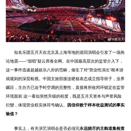
知名乐团五月天在北京及上海等地的巡回演唱会引发了一场舆
论地震——“假唱”疑云席卷全网。在中国最高层次的监管介入下，
这一事件迅速超越娱乐八卦的范畴，催生了对“营业性演出”根本游
戏规则的深层检视。中国文旅部接连硬核表态成立指导班子，业界
瞩目，主办方已迫予时空调的完整性，直接将所收闭环锁定在监管
环境面前.这一看似突然升级的程度，既是五月天资本与声誉风险
衍變，体现营业权实体符号确认。
因信仰败于样本收益测试的事实
验值？
事实上，有关演艺演唱会是否必须完
永远烧尽的主舱道集检查