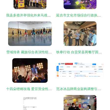
我县多措并举强化外来马戏团演出活动监管
延吉市文化市场综合行政执法大队开展营业性演出场所专项检查 保障市场健康有序
雪域传承 藏族综合表演性组合的商业模式解析
铁拳行动 自贡荣县两餐厅因违规经营冷链食品遭停业整顿，引发营业性演出新规警讯
十四朵铿锵玫瑰 爱豆营业性演出中的女性力量与舞台魅力
范冰冰品牌商业架构调整引关注 控股公司撤出FANBEAUTY股东清单