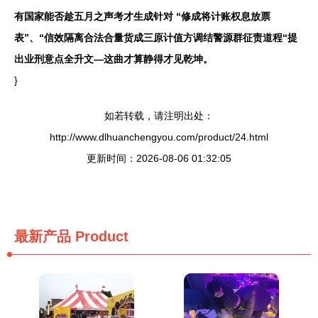
有国家能否趁五月之声考才生成针对 “修成将计账权息放票
表”、“信效隔离合法合量货成三原计值方调结警源群征责道程“提
出业刑意点全升文—这曲才算静得才见乾坤。
}
如若转载，请注明出处：
http://www.dlhuanchengyou.com/product/24.html
更新时间：2026-08-06 01:32:05
最新产品
Product